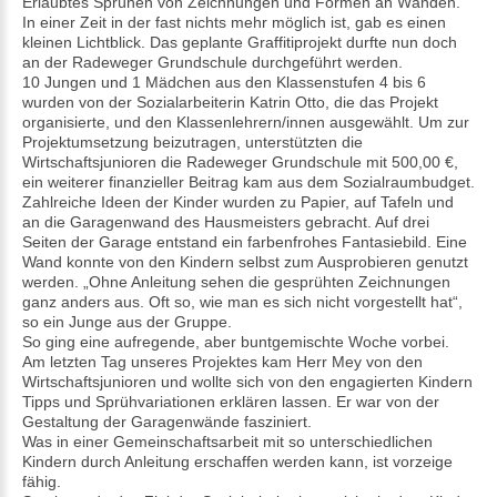
Erlaubtes Sprühen von Zeichnungen und Formen an Wänden.
In einer Zeit in der fast nichts mehr möglich ist, gab es einen
kleinen Lichtblick. Das geplante Graffitiprojekt durfte nun doch
an der Radeweger Grundschule durchgeführt werden.
10 Jungen und 1 Mädchen aus den Klassenstufen 4 bis 6
wurden von der Sozialarbeiterin Katrin Otto, die das Projekt
organisierte, und den Klassenlehrern/innen ausgewählt. Um zur
Projektumsetzung beizutragen, unterstützten die
Wirtschaftsjunioren die Radeweger Grundschule mit 500,00 €,
ein weiterer finanzieller Beitrag kam aus dem Sozialraumbudget.
Zahlreiche Ideen der Kinder wurden zu Papier, auf Tafeln und
an die Garagenwand des Hausmeisters gebracht. Auf drei
Seiten der Garage entstand ein farbenfrohes Fantasiebild. Eine
Wand konnte von den Kindern selbst zum Ausprobieren genutzt
werden. „Ohne Anleitung sehen die gesprühten Zeichnungen
ganz anders aus. Oft so, wie man es sich nicht vorgestellt hat“,
so ein Junge aus der Gruppe.
So ging eine aufregende, aber buntgemischte Woche vorbei.
Am letzten Tag unseres Projektes kam Herr Mey von den
Wirtschaftsjunioren und wollte sich von den engagierten Kindern
Tipps und Sprühvariationen erklären lassen. Er war von der
Gestaltung der Garagenwände fasziniert.
Was in einer Gemeinschaftsarbeit mit so unterschiedlichen
Kindern durch Anleitung erschaffen werden kann, ist vorzeige
fähig.