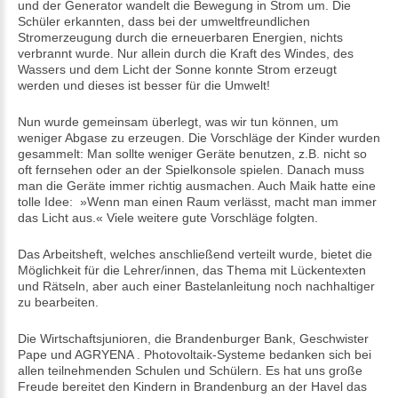
und der Generator wandelt die Bewegung in Strom um. Die
Schüler erkannten, dass bei der umweltfreundlichen
Stromerzeugung durch die erneuerbaren Energien, nichts
verbrannt wurde. Nur allein durch die Kraft des Windes, des
Wassers und dem Licht der Sonne konnte Strom erzeugt
werden und dieses ist besser für die Umwelt!
Nun wurde gemeinsam überlegt, was wir tun können, um
weniger Abgase zu erzeugen. Die Vorschläge der Kinder wurden
gesammelt: Man sollte weniger Geräte benutzen, z.B. nicht so
oft fernsehen oder an der Spielkonsole spielen. Danach muss
man die Geräte immer richtig ausmachen. Auch Maik hatte eine
tolle Idee: »Wenn man einen Raum verlässt, macht man immer
das Licht aus.« Viele weitere gute Vorschläge folgten.
Das Arbeitsheft, welches anschließend verteilt wurde, bietet die
Möglichkeit für die Lehrer/innen, das Thema mit Lückentexten
und Rätseln, aber auch einer Bastelanleitung noch nachhaltiger
zu bearbeiten.
Die Wirtschaftsjunioren, die Brandenburger Bank, Geschwister
Pape und AGRYENA . Photovoltaik-Systeme bedanken sich bei
allen teilnehmenden Schulen und Schülern. Es hat uns große
Freude bereitet den Kindern in Brandenburg an der Havel das