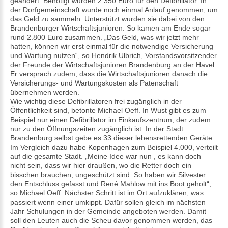
geändert. Benötigt wurden 2.350 Euro für den Defibrillator. In
der Dorfgemeinschaft wurde noch einmal Anlauf genommen, um
das Geld zu sammeln. Unterstützt wurden sie dabei von den
Brandenburger Wirtschaftsjunioren. So kamen am Ende sogar
rund 2.800 Euro zusammen. „Das Geld, was wir jetzt mehr
hatten, können wir erst einmal für die notwendige Versicherung
und Wartung nutzen“, so Hendrik Ulbrich, Vorstandsvorsitzender
der Freunde der Wirtschaftsjunioren Brandenburg an der Havel.
Er versprach zudem, dass die Wirtschaftsjunioren danach die
Versicherungs- und Wartungskosten als Patenschaft
übernehmen werden.
Wie wichtig diese Defibrillatoren frei zugänglich in der
Öffentlichkeit sind, betonte Michael Oeff. In Wust gibt es zum
Beispiel nur einen Defibrillator im Einkaufszentrum, der zudem
nur zu den Öffnungszeiten zugänglich ist. In der Stadt
Brandenburg selbst gebe es 33 dieser lebensrettenden Geräte.
Im Vergleich dazu habe Kopenhagen zum Beispiel 4.000, verteilt
auf die gesamte Stadt. „Meine Idee war nun , es kann doch
nicht sein, dass wir hier draußen, wo die Retter doch ein
bisschen brauchen, ungeschützt sind. So haben wir Silvester
den Entschluss gefasst und René Mahlow mit ins Boot geholt“,
so Michael Oeff. Nächster Schritt ist im Ort aufzuklären, was
passiert wenn einer umkippt. Dafür sollen gleich im nächsten
Jahr Schulungen in der Gemeinde angeboten werden. Damit
soll den Leuten auch die Scheu davor genommen werden, das