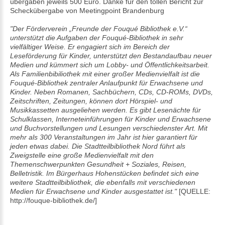
übergaben jeweils 500 Euro. Danke für den tollen Bericht zur
Scheckübergabe von
Meetingpoint Brandenburg
"Der Förderverein „Freunde der Fouqué Bibliothek e.V.“
unterstützt die Aufgaben der Fouqué-Bibliothek in sehr
vielfältiger Weise. Er engagiert sich im Bereich der
Leseförderung für Kinder, unterstützt den Bestandaufbau neuer
Medien und kümmert sich um Lobby- und Öffentlichkeitsarbeit.
Als Familienbibiliothek mit einer großer Medienvielfalt ist die
Fouqué-Bibliothek zentraler Anlaufpunkt für Erwachsene und
Kinder. Neben Romanen, Sachbüchern, CDs, CD-ROMs, DVDs,
Zeitschriften, Zeitungen, können dort Hörspiel- und
Musikkassetten ausgeliehen werden. Es gibt Lesenächte für
Schulklassen, Interneteinführungen für Kinder und Erwachsene
und Buchvorstellungen und Lesungen verschiedenster Art. Mit
mehr als 300 Veranstaltungen im Jahr ist hier garantiert für
jeden etwas dabei. Die Stadtteilbibliothek Nord führt als
Zweigstelle eine große Medienvielfalt mit den
Themenschwerpunkten Gesundheit + Soziales, Reisen,
Belletristik. Im Bürgerhaus Hohenstücken befindet sich eine
weitere Stadtteilbibliothek, die ebenfalls mit verschiedenen
Medien für Erwachsene und Kinder ausgestattet ist."
[QUELLE:
http://fouque-bibliothek.de/]