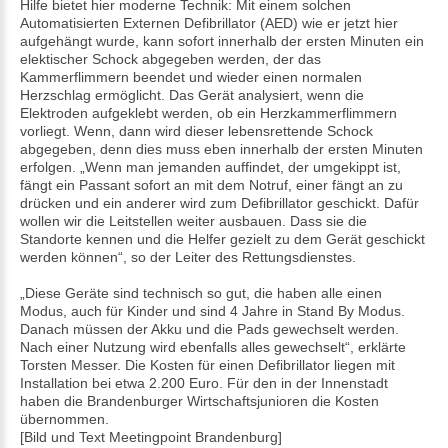
Hilfe bietet hier moderne Technik: Mit einem solchen
Automatisierten Externen Defibrillator (AED) wie er jetzt hier
aufgehängt wurde, kann sofort innerhalb der ersten Minuten ein
elektischer Schock abgegeben werden, der das
Kammerflimmern beendet und wieder einen normalen
Herzschlag ermöglicht. Das Gerät analysiert, wenn die
Elektroden aufgeklebt werden, ob ein Herzkammerflimmern
vorliegt. Wenn, dann wird dieser lebensrettende Schock
abgegeben, denn dies muss eben innerhalb der ersten Minuten
erfolgen. „Wenn man jemanden auffindet, der umgekippt ist,
fängt ein Passant sofort an mit dem Notruf, einer fängt an zu
drücken und ein anderer wird zum Defibrillator geschickt. Dafür
wollen wir die Leitstellen weiter ausbauen. Dass sie die
Standorte kennen und die Helfer gezielt zu dem Gerät geschickt
werden können“, so der Leiter des Rettungsdienstes.
„Diese Geräte sind technisch so gut, die haben alle einen
Modus, auch für Kinder und sind 4 Jahre in Stand By Modus.
Danach müssen der Akku und die Pads gewechselt werden.
Nach einer Nutzung wird ebenfalls alles gewechselt“, erklärte
Torsten Messer. Die Kosten für einen Defibrillator liegen mit
Installation bei etwa 2.200 Euro. Für den in der Innenstadt
haben die Brandenburger Wirtschaftsjunioren die Kosten
übernommen.
[Bild und Text Meetingpoint Brandenburg]