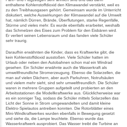
enthaltene Kohlenstoffdioxid den Klimawandel verstärkt, weil es
zu den Treibhausgasen gehört. Gemeinsam wurde im Unterricht
diskutiert, welche Auswirkungen der Klimawandel auf die Umwelt
hat, nämlich Dürren, Brände, Überflutungen, starke Regenfälle,
Stürme und vieles mehr. Es wurde ebenfalls erarbeitet, weshalb
das Schmelzen des Eises zum Problem für den Eisbären wird.
Er verliert seinen Lebensraum und das fanden viele Schüler
sehr traurig.
Daraufhin erwähnten die Kinder, dass es Kraftwerke gibt, die
kein Kohlenstoffdioxid ausstoßen. Viele Schüler hatten im
Urlaub oder neben den Autobahnen schon mal ein Windrad
gesehen. Ein Schüler erwähnte auch die Wasserkraft als
umweltfreundliche Stromerzeugung. Ebenso die Solarzellen, die
man auf vielen Dächern, aber auch Parkuhren, Notrufsäulen
und vielem mehr sieht, sind sehr umweltfreundlich. Die Schüler
waren in mehrere Gruppen aufgeteilt und probierten an den
Arbeitsstationen die Modellkraftwerke aus. Glücklicherweise war
es ein sonniger Tag, sodass die Schüler mittels Solarzellen das
Licht der Sonne in Strom umgewandelten und damit kleine
Elektro-Spielautos antreiben konnten. Die Rotorblätter eines
Mini-Windkraftwerkes wurden ebenfalls in Bewegung gesetzt
und siehe da, die Lampe leuchtete. Ebenso wurde das
Wasserkraftwerk ausprobiert. Das Wasser treibt die Turbine an