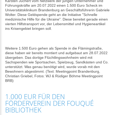
Karsten Juchert vom Netzwerk der jungen Unternehmer und
Führungskräfte am 20.07.2022 einen 1.500 Euro Scheck im
Universitätsklinikum Brandenburg an Geschäftsführerin Gabriele
Wolter. Diese Geldspende geht an die Initiative "Schnelle
medizinische Hilfe für die Ukraine". Diese bereitet gerade einen
vierten Hilfstransport vor, der Lebensmittel und Hygieneartikel
ins Krisengebiet bringen soll.
Weitere 1.500 Euro gehen als Spende in die Flämingstraße,
diese haben wir bereits montiert und aufgebaut am 28.07.2022
übergeben. Das dortige Flüchtlingswohnheim wird mit
Sachspenden wie Sportsachen, Spielzeug, Sandkästen und Co.
unterstützt. Was genau benötigt wird, wurde vorab mit den
Bewohnern abgestimmt. (Text: Meetingpoint Brandenburg,
Christian Griebel, Fotos: WJ & Rüdiger Böhme Meetingpoint
BRB)
1.000 EUR FÜR DEN
FÖRDERVEREIN DER FOUQUÉ
BIBLIOTHEK