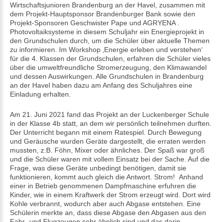
Wirtschaftsjunioren Brandenburg an der Havel, zusammen mit
dem Projekt-Hauptsponsor Brandenburger Bank sowie den
Projekt-Sponsoren Geschwister Pape und AGRYENA .
Photovoltaiksysteme in diesem Schuljahr ein Energieprojekt in
den Grundschulen durch, um die Schüler über aktuelle Themen
zu informieren. Im Workshop ‚Energie erleben und verstehen‘
für die 4. Klassen der Grundschulen, erfahren die Schüler vieles
über die umweltfreundliche Stromerzeugung, den Klimawandel
und dessen Auswirkungen. Alle Grundschulen in Brandenburg
an der Havel haben dazu am Anfang des Schuljahres eine
Einladung erhalten.
Am 21. Juni 2021 fand das Projekt an der Luckenberger Schule
in der Klasse 4b statt, an dem wir persönlich teilnehmen durften.
Der Unterricht begann mit einem Ratespiel. Durch Bewegung
und Geräusche wurden Geräte dargestellt, die erraten werden
mussten, z.B. Föhn, Mixer oder ähnliches. Der Spaß war groß
und die Schüler waren mit vollem Einsatz bei der Sache. Auf die
Frage, was diese Geräte unbedingt benötigen, damit sie
funktionieren, kommt auch gleich die Antwort. Strom! Anhand
einer in Betrieb genommenen Dampfmaschine erfuhren die
Kinder, wie in einem Kraftwerk der Strom erzeugt wird. Dort wird
Kohle verbrannt, wodurch aber auch Abgase entstehen. Eine
Schülerin merkte an, dass diese Abgase den Abgasen aus den
Fahr- und Flugzeugen sehr ähnlich sind und das darin