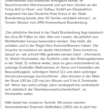
Unternehmen und Einwohner ermöglicht wurde, im
Neuschmerzker Märchenviertel und auf dem Görden an der
Firma BriCon Hoch- und Tiefbau GmbH am Elisabethhof.
Insgesamt hat das Deutsche Rote Kreuz in der Stadt
Brandenburg bereits über 50 Geräte vermitteln können“, so
Torsten Messer vom DRK-Kreisverband Brandenburg.
„Der plötzliche Herztod in der Stadt Brandenburg liegt statistisch
bei circa 80 Fällen im Jahr. Also von Leuten, die plötzlich aus
Wohlbefinden heraus bewusstlos werden. Das heißt, die
umfallen und in der Regel Herz-Kammerflimmern haben. Die
Ursache ist meistens ein akuter Herzinfarkt. Dann kommt es
darauf an, wie schnell Hilfe geleistet werden kann“, informierte
Dr. Martin Hochstatter, der Ärztliche Leiter des Rettungsdienstes
in der Stadt. Er erklärte weiter, dass es ganz entscheidend ist,
sofortige Ersthelfer-Maßnahmen im Sinne von Feststellen der
Bewusstlosigkeit, sofortigem Notruf 112 und eben sofortiger
Herzdruckmassage durchzuführen. „Also drücken in der Mitte
der Brust 100 bis 120 mal pro Minute und 5 bis 6 Zentimeter
tief. Wenn das sofort erfolgt, dann verdoppelt bis verdreifacht
sich statistisch die Überlebenswahrscheinlichkeit“, so
Hochstatter weiter.
Hilfe bietet hier moderne Technik: Mit einem solchen
Automatisierten Externen Defibrillator (AED) wie er jetzt hier