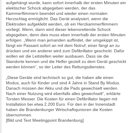
aufgehängt wurde, kann sofort innerhalb der ersten Minuten ein
elektischer Schock abgegeben werden, der das
Kammerflimmern beendet und wieder einen normalen
Herzschlag ermöglicht. Das Gerät analysiert, wenn die
Elektroden aufgeklebt werden, ob ein Herzkammerflimmern
vorliegt. Wenn, dann wird dieser lebensrettende Schock
abgegeben, denn dies muss eben innerhalb der ersten Minuten
erfolgen. „Wenn man jemanden auffindet, der umgekippt ist,
fängt ein Passant sofort an mit dem Notruf, einer fängt an zu
drücken und ein anderer wird zum Defibrillator geschickt. Dafür
wollen wir die Leitstellen weiter ausbauen. Dass sie die
Standorte kennen und die Helfer gezielt zu dem Gerät geschickt
werden können“, so der Leiter des Rettungsdienstes.
„Diese Geräte sind technisch so gut, die haben alle einen
Modus, auch für Kinder und sind 4 Jahre in Stand By Modus.
Danach müssen der Akku und die Pads gewechselt werden.
Nach einer Nutzung wird ebenfalls alles gewechselt“, erklärte
Torsten Messer. Die Kosten für einen Defibrillator liegen mit
Installation bei etwa 2.200 Euro. Für den in der Innenstadt
haben die Brandenburger Wirtschaftsjunioren die Kosten
übernommen.
[Bild und Text Meetingpoint Brandenburg]