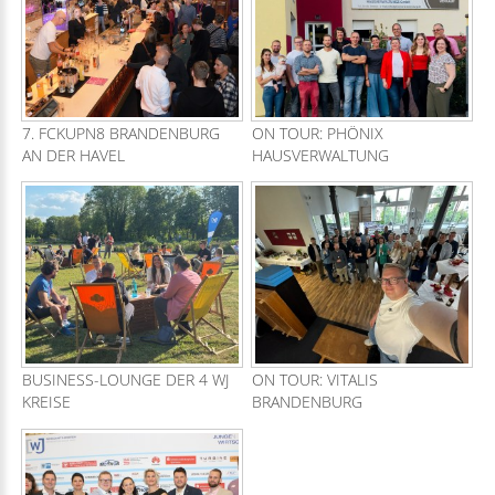
7. FCKUPN8 BRANDENBURG
ON TOUR: PHÖNIX
AN DER HAVEL
HAUSVERWALTUNG
BUSINESS-LOUNGE DER 4 WJ
ON TOUR: VITALIS
KREISE
BRANDENBURG