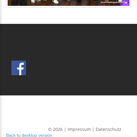
WJ BRANDENBURG
©
2026
Impressum
| Datenschutz
Back to desktop version