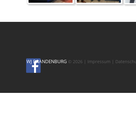
WJ BRANDENBURG
©
2026
Impressum
| Datensch