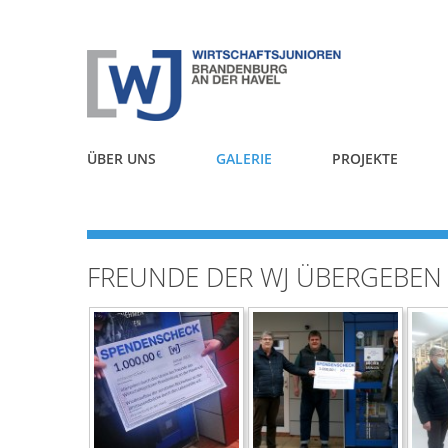
ÜBER UNS
GALERIE
PROJEKTE
MITGLIED WERDEN
FREUNDE DER WJ ÜBERGEBEN
WJ VORSTAND
MITGLIEDER
FÖRDERER
FÖRDERER VORSTAND
DOWNLOADS