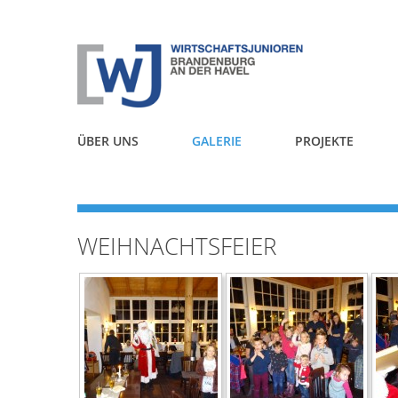
ÜBER UNS
GALERIE
PROJEKTE
MITGLIED WERDEN
WEIHNACHTSFEIER
WJ VORSTAND
MITGLIEDER
FÖRDERER
FÖRDERER VORSTAND
DOWNLOADS