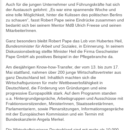
Auch für die jungen Unternehmer und Führungskräfte hat sich
der Austausch gelohnt: „Es war eine spannende Woche und
eine tolle Möglichkeit, hinter die Kulissen des politischen Berlins
zu schauen“, fasst Robert Pape seine Eindrücke zusammen und
bedankt sich bei seinem Mentor MdB Ulrich Freese und seinen
MitarbeiterInnen.
Ganz besonders bleibt Robert Pape das Lob von Hubertes Heil,
Bundesminister für Arbeit und Soziales
, in Erinnerung. In seinem
Diskussionsbeitrag stellte Minister Heil die Firma Geschwister
Pape GmbH als positives Beispiel in der Pflegebranche da.
Am diesjährigen Know-how-Transfer, der vom 13. bis zum 17.
Mai stattfand, nahmen über 200 junge Wirtschaftsvertreter aus
ganz Deutschland teil. Inhaltlich machten sich die
Wirtschaftsjunioren für mehr Wettbewerbsfähigkeit in
Deutschland, die Förderung von Gründungen und eine
progressive Europapolitik stark. Auf dem Programm standen
u.a. Hintergrundgespräche, Arbeitsgruppen und Ausschüsse mit
Fraktionsvorsitzenden, MinisterInnen, StaatssekretärInnen,
Parlamentariern, sowie Plenarsitzungen, Informationsgespräche
mit der Europäischen Kommission und ein Termin mit
Bundeskanzlerin Angela Merkel.
Die Wirtschaftsjunioren Deutschland sind mit mehr als 10.000