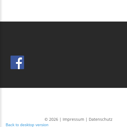
WJ BRANDENBURG
©
2026
Impressum
| Datenschutz
Back to desktop version