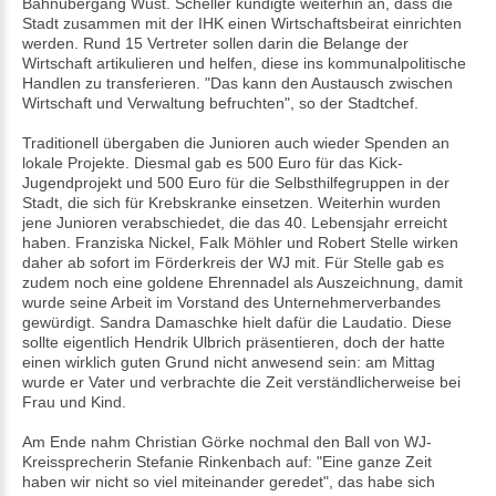
Bahnübergang Wust. Scheller kündigte weiterhin an, dass die
Stadt zusammen mit der IHK einen Wirtschaftsbeirat einrichten
werden. Rund 15 Vertreter sollen darin die Belange der
Wirtschaft artikulieren und helfen, diese ins kommunalpolitische
Handlen zu transferieren. "Das kann den Austausch zwischen
Wirtschaft und Verwaltung befruchten", so der Stadtchef.
Traditionell übergaben die Junioren auch wieder Spenden an
lokale Projekte. Diesmal gab es 500 Euro für das Kick-
Jugendprojekt und 500 Euro für die Selbsthilfegruppen in der
Stadt, die sich für Krebskranke einsetzen. Weiterhin wurden
jene Junioren verabschiedet, die das 40. Lebensjahr erreicht
haben. Franziska Nickel, Falk Möhler und Robert Stelle wirken
daher ab sofort im Förderkreis der WJ mit. Für Stelle gab es
zudem noch eine goldene Ehrennadel als Auszeichnung, damit
wurde seine Arbeit im Vorstand des Unternehmerverbandes
gewürdigt. Sandra Damaschke hielt dafür die Laudatio. Diese
sollte eigentlich Hendrik Ulbrich präsentieren, doch der hatte
einen wirklich guten Grund nicht anwesend sein: am Mittag
wurde er Vater und verbrachte die Zeit verständlicherweise bei
Frau und Kind.
Am Ende nahm Christian Görke nochmal den Ball von WJ-
Kreissprecherin Stefanie Rinkenbach auf: "Eine ganze Zeit
haben wir nicht so viel miteinander geredet", das habe sich